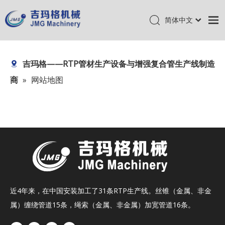
简体中文
English
首页
Pусский
吉玛格——RTP管材生产设备与增强复合管生产线制造
产品
商
»
网站地图
关于我们
研发中心
新闻
联系我们
近4年来，在中国安装加工了31条RTP生产线。丝锥（金属、非金
属）缠绕管道15条，绳索（金属、非金属）加宽管道16条。